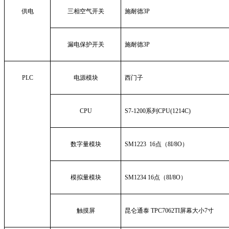
供电
三相空气开关
施耐德
3P
漏电保护开关
施耐德
3P
PLC
电源模块
西门子
CPU
S7-1200
系列
CPU(1214C)
数字量模块
SM1223 16
点（
8I/8O
）
模拟量模块
SM1234 16
点（
8I/8O
）
触摸屏
昆仑通泰
TPC7062TI
屏幕大小
7
寸