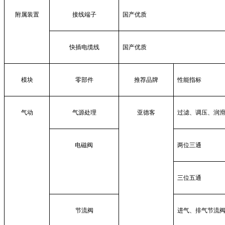
附属装置
接线端子
国产优质
快插电缆线
国产优质
模块
零部件
推荐品牌
性能指标
气动
气源处理
亚德客
过滤、调压、润
电磁阀
两位三通
三位五通
节流阀
进气、排气节流